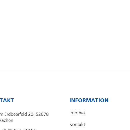
TAKT
INFORMATION
Info­thek
Im Erdbeerfeld 20, 52078
Aachen
Kon­takt