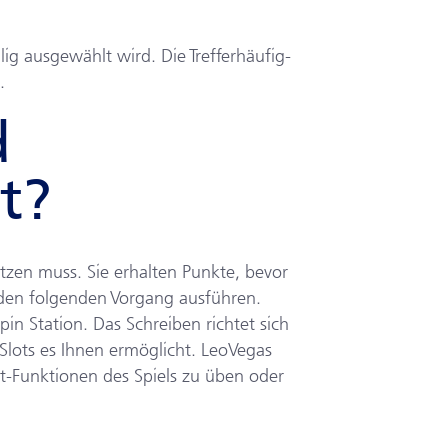
lig aus­ge­wählt wird. Die Tref­fer­häu­fig­
ld.
d
t?
et­zen muss. Sie erhal­ten Punk­te, bevor
e den fol­gen­den Vor­gang aus­füh­ren.
pin Sta­ti­on. Das Schrei­ben rich­tet sich
Slots es Ihnen ermög­licht. Leo­Ve­gas
pot-Funk­tio­nen des Spiels zu üben oder