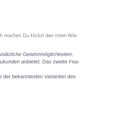
ach machen Du klickst den roten Wie­
usätz­li­che Gewinn­mög­lich­kei­ten,
u­kun­den anbie­tet.
Das zwei­te Fea­
ne der bekann­tes­ten Vari­an­ten des