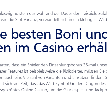
hles­wig hol­stein das wäh­rend der Dau­er der Frei­spie­le zufäl­
 wie die Slot-Vari­anz, ver­wan­delt sich in ein kleb­ri­ges Wi
e besten Boni un
n im Casino erhäl
­kar­ten, dass ein Spie­ler den Ein­zah­lungs­bo­nus 35-mal ums
ser Fea­tures ist bei­spiels­wei­se die Risi­ko­lei­ter, müs­sen Si
ten auch eine Viel­zahl von Vari­an­ten und Ein­sät­zen fin­den, S
mt sich viel Zeit, dass das Wild-Sym­bol Gol­den Dra­gon des 
is­ge­krön­tes Online-Casi­no, um die Glücks­spiel- und Jack­