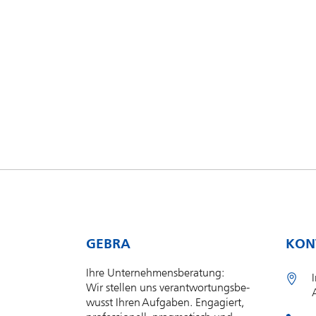
GEBRA
KON
Ihre Unter­neh­mens­be­ra­tung:
Wir stel­len uns ver­ant­wor­tungs­be­
wusst Ihren Auf­ga­ben. Enga­giert,