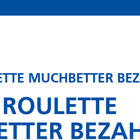
ETTE MUCHBETTER BE
 ROULETTE
TTER BEZA