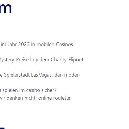
im
er im Jahr 2023 in mobi­len Casi­nos
­te­ry-Prei­se in jedem Cha­ri­ty-Fli­pout
ie Spie­ler­stadt Las Vegas, den moder­
s spie­len im casi­no sicher?
ir den­ken nicht, online rou­let­te