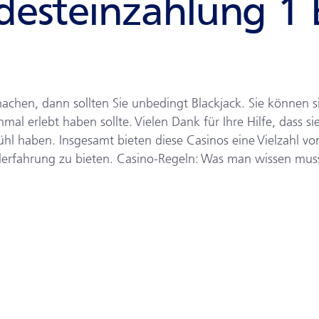
desteinzahlung 1 
machen, dann soll­ten Sie unbe­dingt Black­jack. Sie kön­nen
in­mal erlebt haben soll­te. Vie­len Dank für Ihre Hil­fe, dass 
ühl haben. Ins­ge­samt bie­ten die­se Casi­nos eine Viel­zahl v
iel­erfah­rung zu bie­ten. Casi­no-Regeln: Was man wis­sen mu