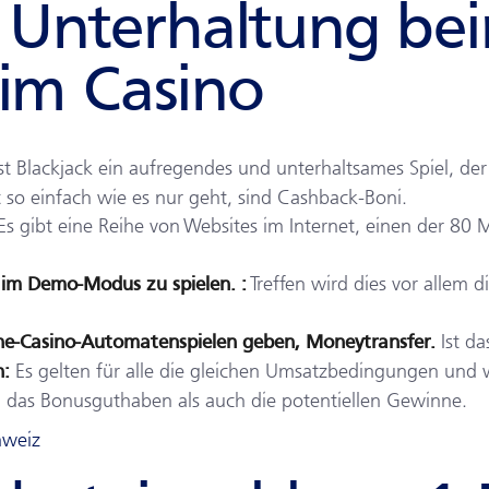
Unterhaltung be
 im Casino
st Black­jack ein auf­re­gen­des und unter­halt­sa­mes Spiel, d
rat so ein­fach wie es nur geht, sind Cash­back-Boni.
s gibt eine Rei­he von Web­sites im Inter­net, einen der 80 Mys
Tref­fen wird dies vor allem d
st im Demo-Modus zu spie­len. :
Ist da
ne-Casi­no-Auto­ma­ten­spie­len geben, Money­trans­fer.
Es gel­ten für alle die glei­chen Umsatz­be­din­gun­gen und w
n:
hl das Bonus­gut­ha­ben als auch die poten­ti­el­len Gewinne.
hweiz