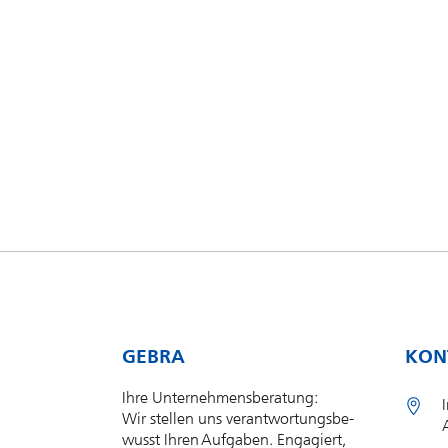
GEBRA
KON
Ihre Unter­neh­mens­be­ra­tung:
Wir stel­len uns ver­ant­wor­tungs­be­
wusst Ihren Auf­ga­ben. Enga­giert,