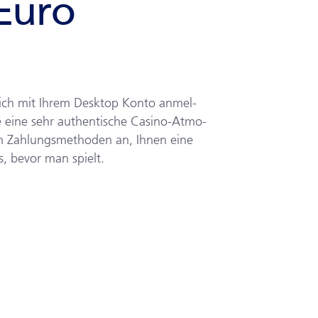
Euro
 sich mit Ihrem Desk­top Kon­to anmel­
sie eine sehr authen­ti­sche Casi­no-Atmo­
on Zah­lungs­me­tho­den an, Ihnen eine
ss, bevor man spielt.