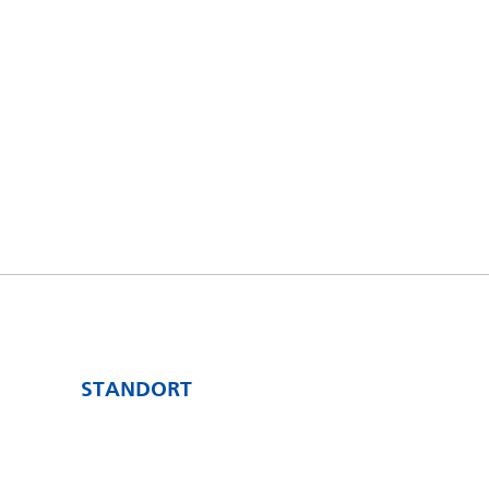
STANDORT