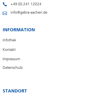
+49 (0) 241 12024
info@gebra-aachen.de
INFORMATION
Info­thek
Kon­takt
Impres­sum
Daten­schutz
STANDORT