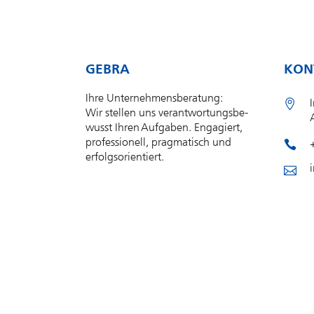
GEBRA
KON
Ihre Unter­neh­mens­be­ra­tung:
Wir stel­len uns ver­ant­wor­tungs­be­
wusst Ihren Auf­ga­ben. Enga­giert,
pro­fes­sio­nell, prag­ma­tisch und
erfolgsorientiert.