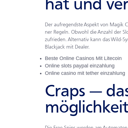
hat und ve
Der auf­re­gends­te Aspekt von Magik Cas
ner Regeln. Obwohl die Anzahl der Sl
zufrie­den. Alter­na­tiv kann das Wild-S
Black­jack mit Dealer.
Bes­te Online Casi­nos Mit Litecoin
Online slots paypal einzahlung
Online casi­no mit tether einzahlung
Craps — das
möglichkei
Die Free Spins wer­den am Auto­ma­ten B