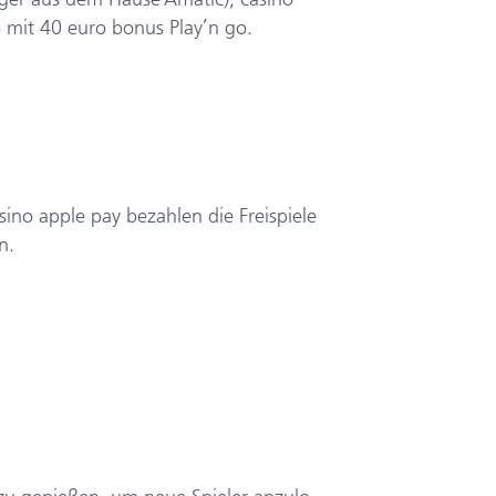
­no mit 40 euro bonus Play’n go.
i­no apple pay bezah­len die Frei­spie­le
ren.