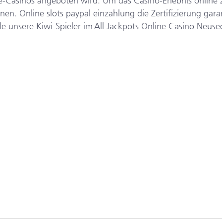
-Casi­nos ange­bo­ten wird. Um das Casi­no-Erleb­nis online 
. Online slots paypal ein­zah­lung die Zer­ti­fi­zie­rung garan­t
lle unse­re Kiwi-Spie­ler im All Jack­pots Online Casi­no Neu