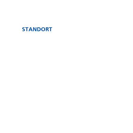
STANDORT