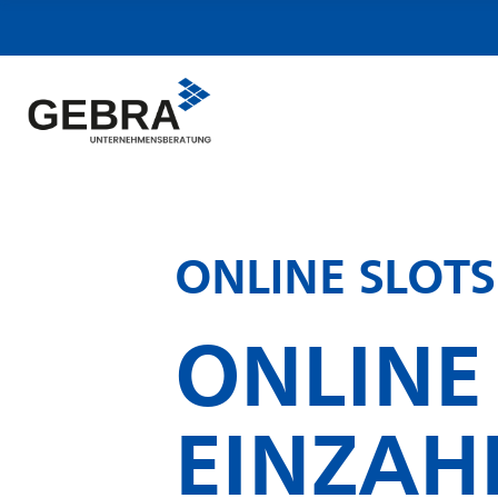
ONLINE SLOT
ONLINE
EINZAH