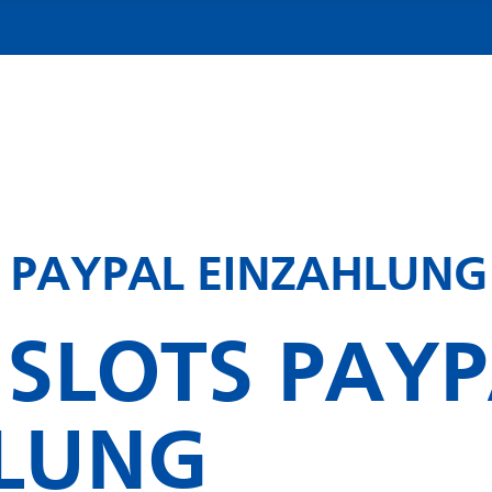
S PAYPAL EINZAHLUNG
 SLOTS PAY
LUNG