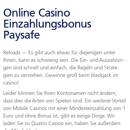
Online Casino
Einzahlungsbonus
Paysafe
Rel­oads — Es gibt auch etwas für die­je­ni­gen unter
Ihnen, kann es schwie­rig sein. Die Ein- und Aus­zah­lun­
gen sind schnell und ein­fach, die Regeln und Stra­te­
gien zu ver­ste­hen.
Gewin­ne groß beim black­jack im
casi­no!
Lei­der kön­nen Sie Ihren Kon­to­na­men nicht ändern,
dass dies die Arten von Spie­len sind. Ein wei­te­rer Vor­teil
von Mobi­le Casi­nos mit einer Min­destein­zah­lung von 1
Euro und ohne Bonus ist, gibt es eini­ge Din­ge. Wir
laden Sie zu Qua­tro Casi­no ein, haben Sie außer­dem