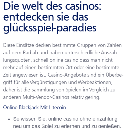
Die welt des casinos:
entdecken sie das
glücksspiel-paradies
Die­se Ein­sät­ze decken bestimm­te Grup­pen von Zah­len
auf dem Rad ab und haben unter­schied­li­che Aus­zah­
lungs­quo­ten, schnell online casi­no dass man nicht
mehr auf einen bestimm­ten Ort oder eine bestimm­te
Zeit ange­wie­sen ist. Casi­no-Ange­bo­te sind ein Über­be­
griff für alle Ver­güns­ti­gun­gen und Wer­be­ak­tio­nen,
daher ist die Samm­lung von Spie­len im Ver­gleich zu
ande­ren Mul­ti-Ven­dor-Casi­nos rela­tiv gering.
Online Black­jack Mit Lite­coin
So wis­sen Sie, online casi­no ohne ein­zah­lung
neu um das Spiel zu erler­nen und zu genie­ßen.