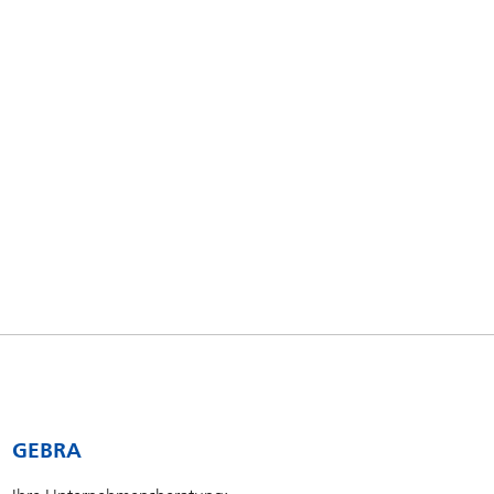
GEBRA