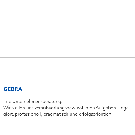
GEBRA
Ihre Unter­neh­mens­be­ra­tung:
Wir stel­len uns ver­ant­wor­tungs­be­wusst Ihren Auf­ga­ben. Enga­
giert, pro­fes­sio­nell, prag­ma­tisch und erfolgsorientiert.