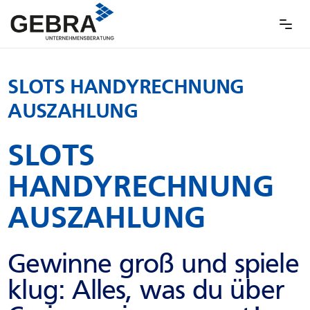
SLOTS HANDYRECHNUNG
AUSZAHLUNG
SLOTS
HANDYRECHNUNG
AUSZAHLUNG
Gewinne groß und spiele
klug: Alles, was du über