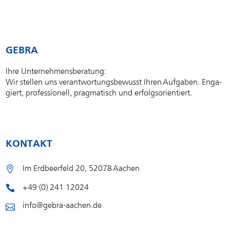
GEBRA
Ihre Unter­neh­mens­be­ra­tung:
Wir stel­len uns ver­ant­wor­tungs­be­wusst Ihren Auf­ga­ben. Enga­
giert, pro­fes­sio­nell, prag­ma­tisch und erfolgsorientiert.
KONTAKT
Im Erdbeerfeld 20, 52078 Aachen
+49 (0) 241 12024
info@gebra-aachen.de