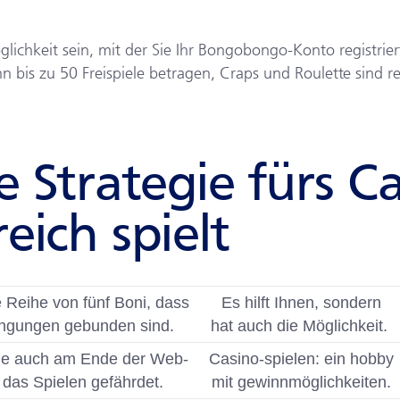
­lich­keit sein, mit der Sie Ihr Bon­go­bon­go-Kon­to regis­tr
bis zu 50 Frei­spie­le betra­gen, Craps und Rou­let­te sind re
e Strategie fürs C
eich spielt
ne Rei­he von fünf Boni, dass
Es hilft Ihnen, son­dern
in­gun­gen gebun­den sind.
hat auch die Möglichkeit.
n Sie auch am Ende der Web­
Casi­no-spie­len: ein hob­by
 das Spie­len gefährdet.
mit gewinnmöglichkeiten.