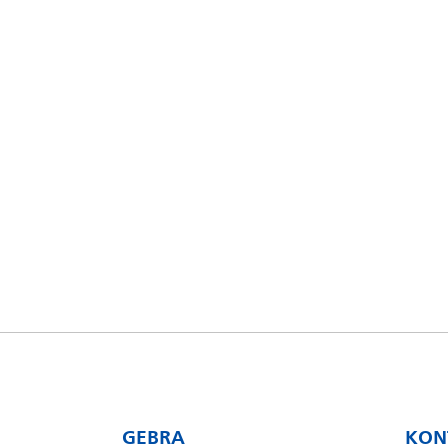
GEBRA
KON