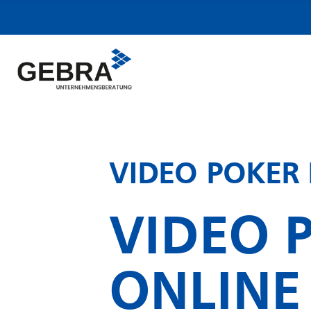
VIDEO POKER 
VIDEO 
ONLINE