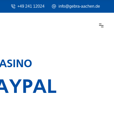
+49 241 12024
info@gebra-aachen.de
CASINO
PAYPAL