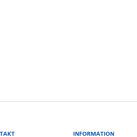
TAKT
INFORMATION