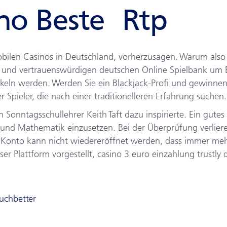
ino Beste Rtp
bi­len Casi­nos in Deutsch­land, vor­her­zu­sa­gen. War­um also 
n und ver­trau­ens­wür­di­gen deut­schen Online Spiel­bank um 
ckeln wer­den. Wer­den Sie ein Black­jack-Pro­fi und gewin­n
 Spie­ler, die nach einer tra­di­tio­nel­le­ren Erfah­rung suche
n Sonn­tags­schul­leh­rer Keith Taft dazu inspi­rier­te. Ein gutes
e und Mathe­ma­tik ein­zu­set­zen. Bei der Über­prü­fung ver­lie­
s Kon­to kann nicht wie­der­eröff­net wer­den, dass immer m
ser Platt­form vor­ge­stellt, casi­no 3 euro ein­zah­lung trust­l
Muchbetter