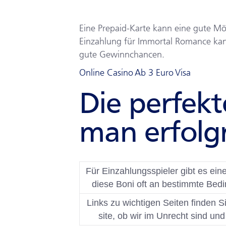
Eine Pre­paid-Kar­te kann eine gute Mög
Ein­zah­lung für Immor­tal Romance kann 
gute Gewinnchancen.
Online Casi­no Ab 3 Euro Visa
Die perfekt
man erfolgr
Für Ein­zah­lungs­spie­ler gibt es ei
die­se Boni oft an bestimm­te Bed
Links zu wich­ti­gen Sei­ten fin­de
site, ob wir im Unrecht sind und