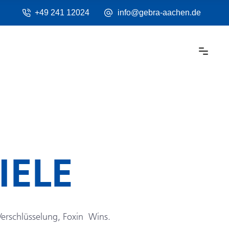
+49 241 12024
info@gebra-aachen.de
IELE
Ver­schlüs­se­lung, Foxin Wins.