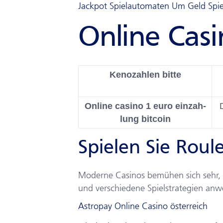
Jack­pot Spiel­au­to­ma­ten Um Geld Spie
Online Cas
Keno­zah­len bitte
Online casi­no 1 euro ein­zah­
lung bitcoin
Spielen Sie Roul
Moder­ne Casi­nos bemü­hen sich sehr, d
und ver­schie­de­ne Spiel­stra­te­gien 
Astro­pay Online Casi­no öster­reich