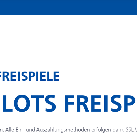
REISPIELE
LOTS FREISP
n. Alle Ein- und Aus­zah­lungs­me­tho­den erfol­gen dank SSL-