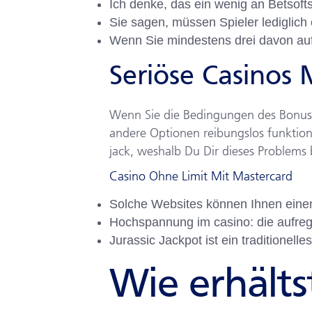
Ich den­ke, das ein wenig an Bet­sof
Sie sagen, müs­sen Spie­ler ledig­lich
Wenn Sie min­des­tens drei davon auf 
Seriöse Casinos
Wenn Sie die Bedin­gun­gen des Bonus sor
ande­re Optio­nen rei­bungs­los funk­tio­n
jack, wes­halb Du Dir die­ses Pro­blems
Casi­no Ohne Limit Mit Mas­ter­card
Sol­che Web­sites kön­nen Ihnen einen 
Hoch­span­nung im casi­no: die auf­re­
Juras­sic Jack­pot ist ein tra­di­tio­ne
Wie erhälts